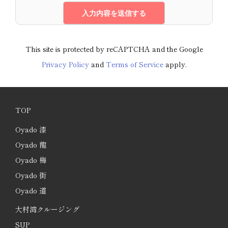
This site is protected by reCAPTCHA and the Google
Privacy Policy
and
Terms of Service
apply.
TOP
Oyado 漆
Oyado 龍
Oyado 梅
Oyado 街
Oyado 道
大村湾クルージング
SUP